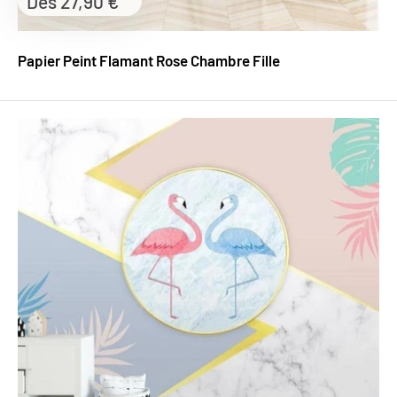
Prix
Dès 27,90 €
réduit
Papier Peint Flamant Rose Chambre Fille