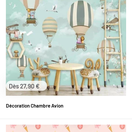
Prix
Dès 27,90 €
réduit
Décoration Chambre Avion