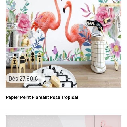
Prix
Dès 27,90 €
réduit
Papier Peint Flamant Rose Tropical