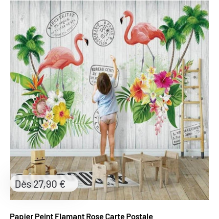
Prix
Dès 27,90 €
réduit
Papier Peint Flamant Rose Carte Postale