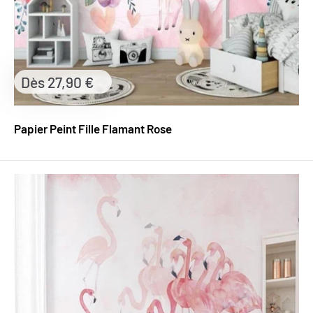
Prix
Dès 27,90 €
réduit
Papier Peint Fille Flamant Rose