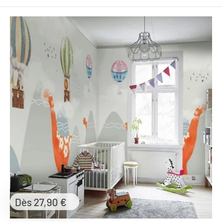
Prix
Dès 27,90 €
réduit