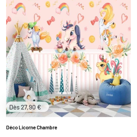
Prix
Dès 27,90 €
réduit
Déco Licorne Chambre