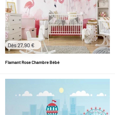
Prix
Dès 27,90 €
réduit
Flamant Rose Chambre Bébé