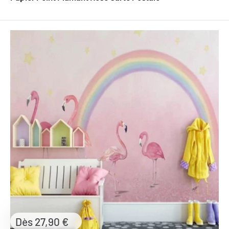
Prix
Dès 27,90 €