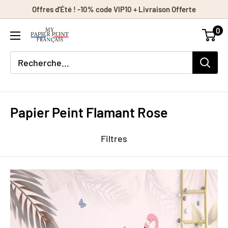
Passer
Offres d'Été ! -10% code VIP10 + Livraison Offerte
au
0
contenu
Papier Peint Flamant Rose
Filtres