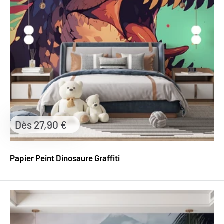
Prix
Dès 27,90 €
réduit
Papier Peint Dinosaure Graffiti