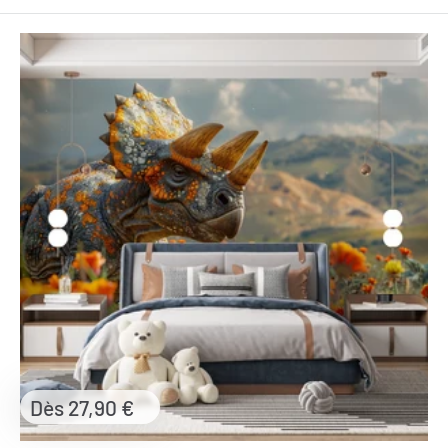
Prix
Dès 27,90 €
réduit