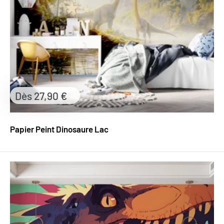
Prix
Dès 27,90 €
réduit
Papier Peint Dinosaure Lac