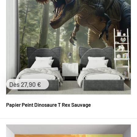
Prix
Dès 27,90 €
réduit
Papier Peint Dinosaure T Rex Sauvage