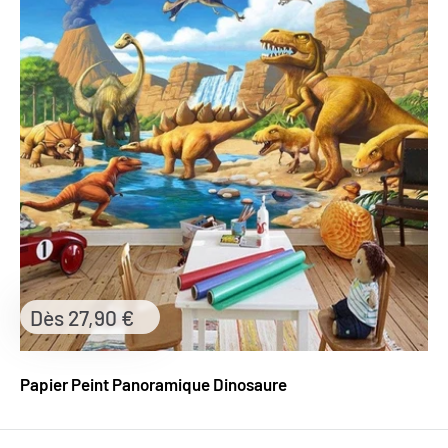
Prix
Dès 27,90 €
réduit
Papier Peint Panoramique Dinosaure