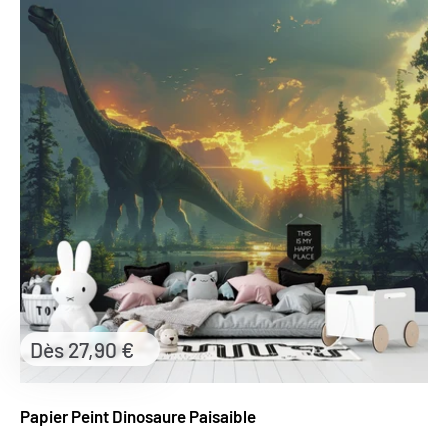
Prix
Dès 27,90 €
réduit
Papier Peint Dinosaure Paisaible