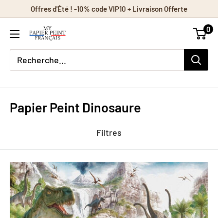
Passer
Offres d'Été ! -10% code VIP10 + Livraison Offerte
au
0
contenu
Papier Peint Dinosaure
Filtres