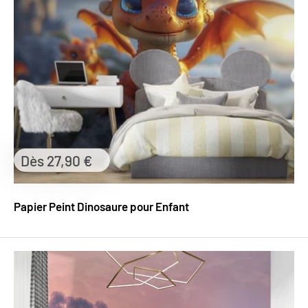
Prix
Dès 27,90 €
réduit
Papier Peint Dinosaure pour Enfant