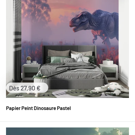
Prix
Dès 27,90 €
réduit
Papier Peint Dinosaure Pastel