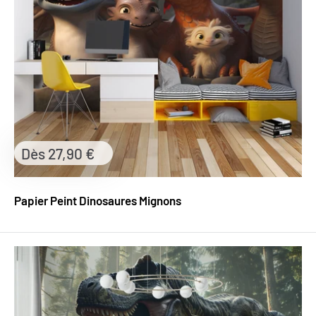
Prix
Dès 27,90 €
réduit
Papier Peint Dinosaures Mignons