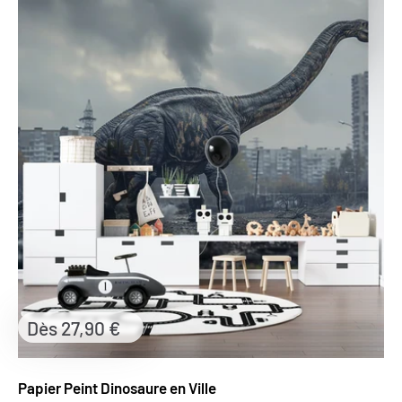
Prix
Dès 27,90 €
réduit
Papier Peint Dinosaure en Ville