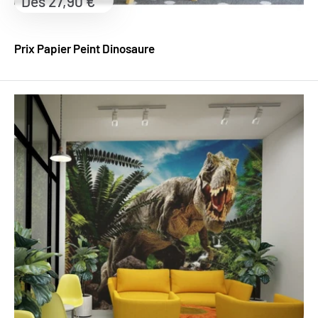
Prix
Dès 27,90 €
réduit
Prix Papier Peint Dinosaure