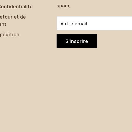
spam.
re.
Confidentialité
retour et de
Votre email
ent
xpédition
S'inscrire