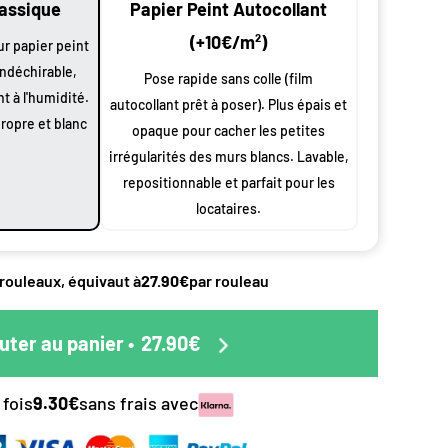
lassique
Papier Peint Autocollant
(+10€/m²)
ur papier peint
indéchirable,
Pose rapide sans colle (film
nt à l'humidité.
autocollant prêt à poser). Plus épais et
propre et blanc
opaque pour cacher les petites
nt par
irrégularités des murs blancs. Lavable,
repositionnable et parfait pour les
locataires.
n
oduit
 rouleaux, équivaut à
27.90€
par rouleau
 largeur
0 cm à vos
uter au panier
•
27.90€
 et
s
 fois
9.30€
sans frais avec
ssus de