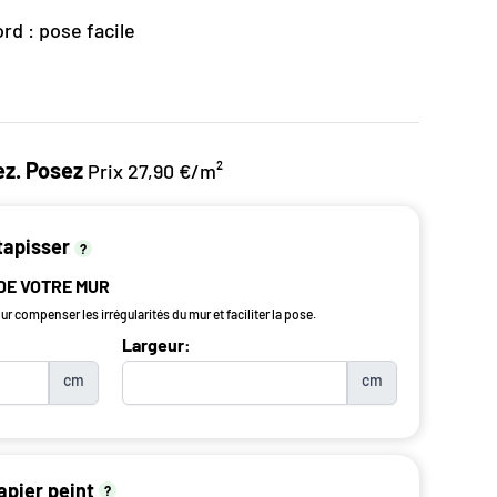
rd : pose facile
z. Posez
Prix 27,90 €/m²
tapisser
?
 DE VOTRE MUR
r compenser les irrégularités du mur et faciliter la pose.
Largeur:
cm
cm
apier peint
?