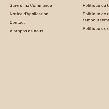
apaisant et propice à la relaxation et au bien-êt
Suivre ma Commande
Politique de 
Notice d'Application
Politique de 
remboursem
Contact
Politique d'e
À propos de nous