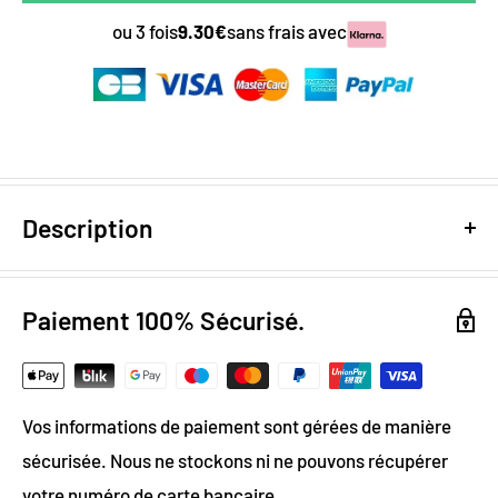
ou 3 fois
9.30€
sans frais avec
Description
Papier Peint Panoramique Montagne
Paiement 100% Sécurisé.
Noir Et Blanc
Le papier peint panoramique montagne noir et blanc est
une excellente façon d'ajouter une touche de style et de
Vos informations de paiement sont gérées de manière
sophistication à votre intérieur. Avec ses couleurs
sécurisée. Nous ne stockons ni ne pouvons récupérer
contrastées, ce papier peint offre une ambiance
votre numéro de carte bancaire.