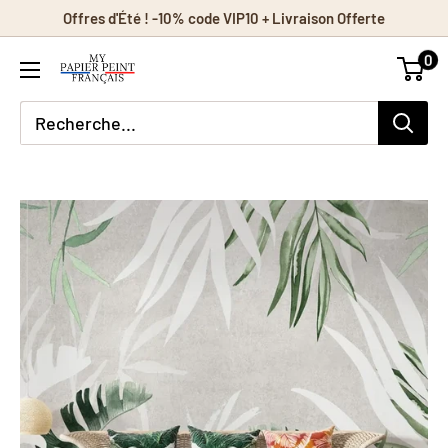
Passer
Offres d'Été ! -10% code VIP10 + Livraison Offerte
au
0
contenu