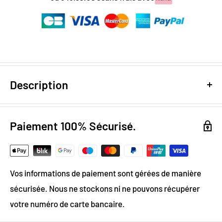
Description
Design numérique
: colorimétrie optimale / effet
trompe l'oeil
Paiement 100% Sécurisé.
Papier Peint Intissé : pose facile & durable
Grammage :
200g
Vos informations de paiement sont gérées de manière
Vinyle & Toile anti-allergène
sécurisée. Nous ne stockons ni ne pouvons récupérer
Matière ignifugée, antistatique et anti-moisissure
votre numéro de carte bancaire.