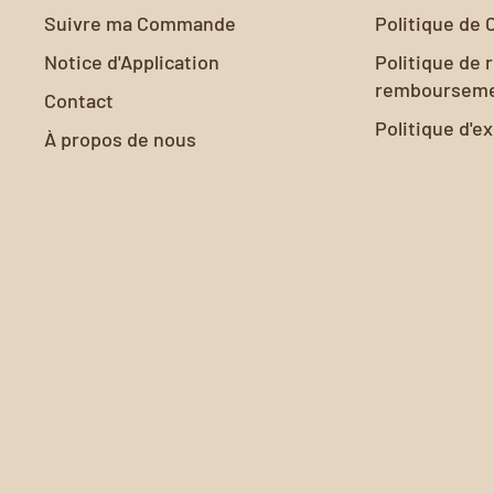
Suivre ma Commande
Politique de 
peint à votre intérieur, vous pouvez influencer
Notice d'Application
Politique de 
des occupants en leur offrant un espace chic e
remboursem
Contact
Politique d'e
À propos de nous