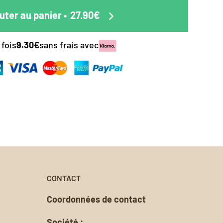
éciale
duit.
uter au panier
•
27.90€
pes de
ttre en
 le papier
 fois
9.30€
sans frais avec
s.
nalisée.
oursement
CONTACT
Coordonnées de contact
Société :