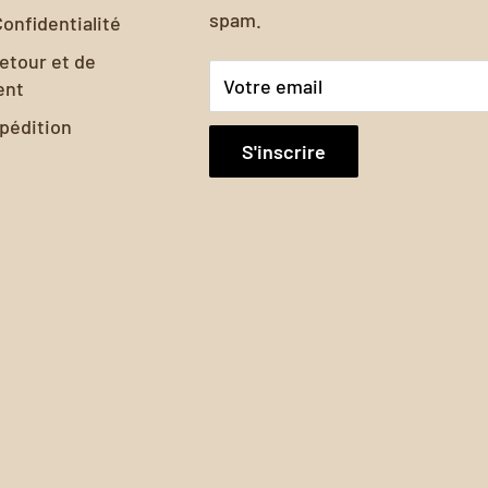
spam.
Confidentialité
 positivement l'humeur
retour et de
t harmonieux.
Votre email
ent
xpédition
S'inscrire