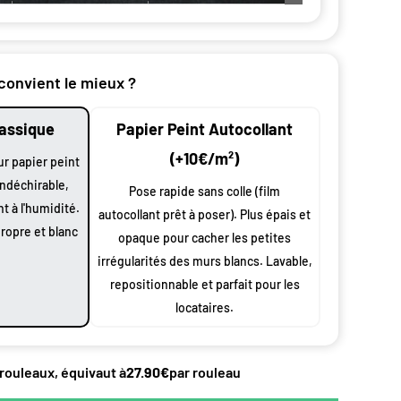
 convient le mieux ?
lassique
Papier Peint Autocollant
nt par
(+10€/m²)
ur papier peint
indéchirable,
Pose rapide sans colle (film
nt à l'humidité.
autocollant prêt à poser). Plus épais et
n
propre et blanc
oduit
opaque pour cacher les petites
irrégularités des murs blancs. Lavable,
 largeur
repositionnable et parfait pour les
0 cm à vos
locataires.
 et
s
ssus de
 rouleaux, équivaut à
27.90€
par rouleau