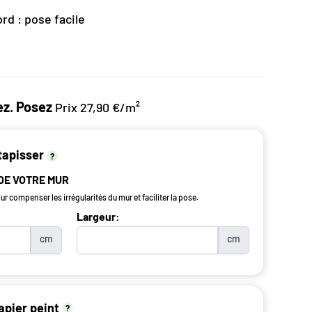
rd : pose facile
z. Posez
Prix 27,90 €/m²
tapisser
?
 DE VOTRE MUR
r compenser les irrégularités du mur et faciliter la pose.
Largeur:
cm
cm
apier peint
?