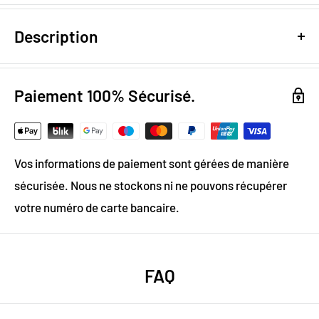
Description
Design numérique
: colorimétrie optimale / effet
trompe l'œil
Paiement 100% Sécurisé.
Papier Peint Intissé : pose facile & durable
Grammage :
200g
Vos informations de paiement sont gérées de manière
Vinyle & Toile anti-allergène
sécurisée. Nous ne stockons ni ne pouvons récupérer
Matière ignifugée, antistatique et anti-moisissure
votre numéro de carte bancaire.
Un design exclusif pour ce papier
peint intissé
FAQ
Choisissez ce papier peint pour apporter une touche