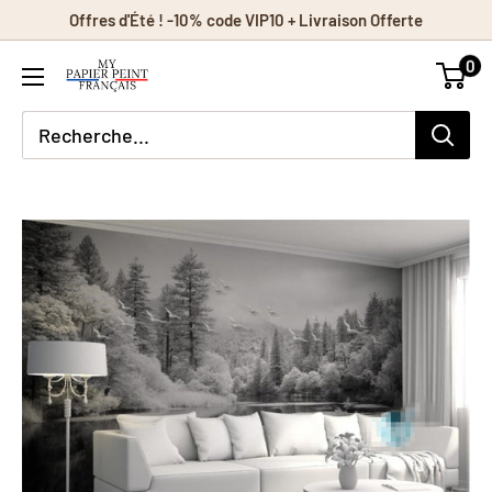
Passer
Offres d'Été ! -10% code VIP10 + Livraison Offerte
au
0
contenu