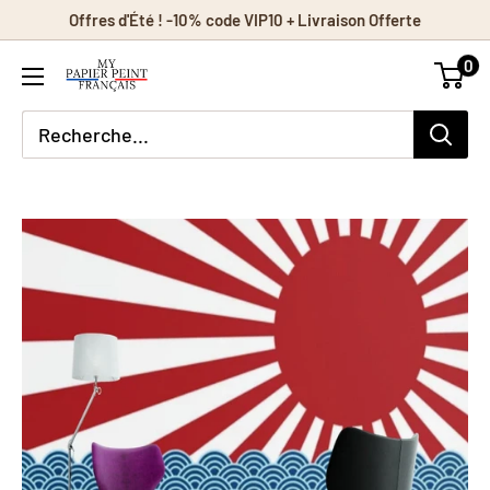
Passer
Offres d'Été ! -10% code VIP10 + Livraison Offerte
au
0
contenu