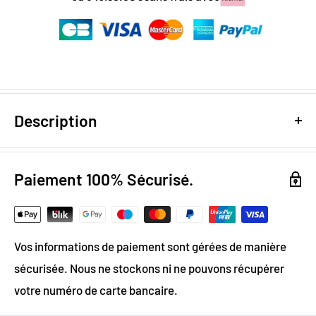
Description
Design digital
: colorimétrie optimale / effet trompe l’oeil
Papier Peint Intissé : pose facile & durable
Paiement 100% Sécurisé.
Grammage :
200g
Vinyle & Canvas anti-allergène
Matière ignifugée, anti-statique et anti-moisissure
Vos informations de paiement sont gérées de manière
Personnalisez votre salon
avec
sécurisée. Nous ne stockons ni ne pouvons récupérer
ce joli papier peint aux motifs
votre numéro de carte bancaire.