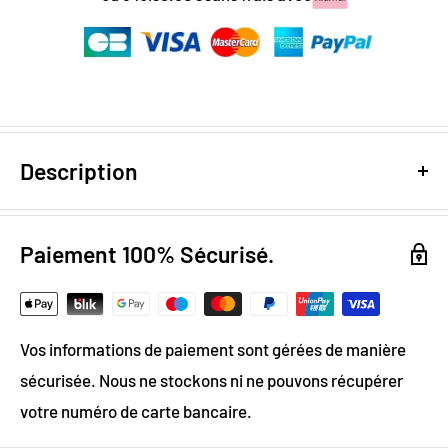
Description
Design numérique
: colorimétrie optimale / effet
trompe l'œil
Paiement 100% Sécurisé.
Papier Peint Intissé : pose facile & durable
Grammage :
200g
Vos informations de paiement sont gérées de manière
Vinyle & Toile anti-allergène
sécurisée. Nous ne stockons ni ne pouvons récupérer
Matière ignifugée, antistatique et anti-moisissure
votre numéro de carte bancaire.