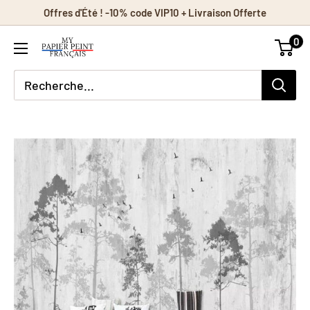
Passer
Offres d'Été ! -10% code VIP10 + Livraison Offerte
au
0
contenu