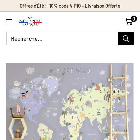
Passer
Offres d'Été ! -10% code VIP10 + Livraison Offerte
au
0
contenu