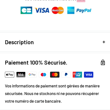
Description
Design digital
: colorimétrie optimale / effet trompe
l’œil
Paiement 100% Sécurisé.
Papier Peint Intissé : pose facile & durable
Grammage :
200g
Vos informations de paiement sont gérées de manière
Vinyle & Canvas anti-allergène
sécurisée. Nous ne stockons ni ne pouvons récupérer
Matière ignifugée, anti-statique et anti-moisissure
votre numéro de carte bancaire.