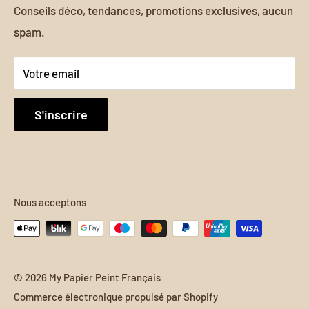
enrichissant l'esthétique générale de votre intérieur.
Conseils déco, tendances, promotions exclusives, aucun
Politique d'expédition
Eventima LLC
spam.
Numéro enregistrement :
6539050
Votre email
Adresse :
S'inscrire
444 Alaska Ave, Torrance CA 90503 US
E-mail :
contact@my-papier-peint-francais.com
Nous acceptons
Téléphone :
+1 608 724 2099
Heures d’ouverture :
© 2026 My Papier Peint Français
Du lundi au vendredi : 9h00 – 18h00 (CET)
Commerce électronique propulsé par Shopify
Samedi et dimanche : Fermé