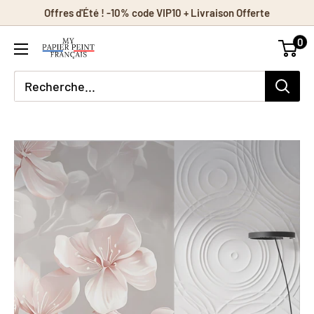
Passer
Offres d'Été ! -10% code VIP10 + Livraison Offerte
au
0
contenu