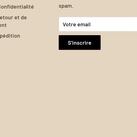
spam.
Confidentialité
retour et de
Votre email
ent
xpédition
S'inscrire