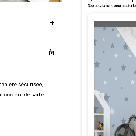
Déplacez la zone pour ajuster le
le Géométrique
ffet trompe l'œil
manière sécurisée.
re numéro de carte
issure