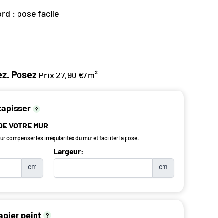
rd : pose facile
z. Posez
Prix 27,90 €/m²
tapisser
?
 DE VOTRE MUR
r compenser les irrégularités du mur et faciliter la pose.
Largeur:
cm
cm
apier peint
?