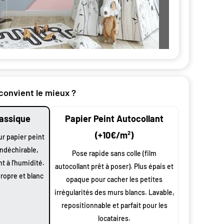
nt par
 convient le mieux ?
lassique
Papier Peint Autocollant
n
oduit
(+10€/m²)
ur papier peint
indéchirable,
 largeur
Pose rapide sans colle (film
nt à l'humidité.
autocollant prêt à poser). Plus épais et
0 cm à vos
propre et blanc
opaque pour cacher les petites
 et
s
irrégularités des murs blancs. Lavable,
repositionnable et parfait pour les
ssus de
locataires.