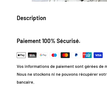
Description
Description Papier Peint Étoi
Paiement 100% Sécurisé.
Design numérique
: colorimétrie optimale / e
Papier Peint Intissé : pose facile & durable
Grammage :
200g
Vos informations de paiement sont gérées de 
Vinyle & Toile anti-allergène
Nous ne stockons ni ne pouvons récupérer vot
Matière ignifugée, antistatique et anti-mois
bancaire.