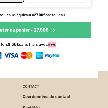
éciale
duit.
pes de
 rouleaux, équivaut à
27.90€
par rouleau
ttre en
 le papier
s.
uter au panier
•
27.90€
nalisée.
 fois
9.30€
sans frais avec
oursement
CONTACT
Coordonnées de contact
Société :