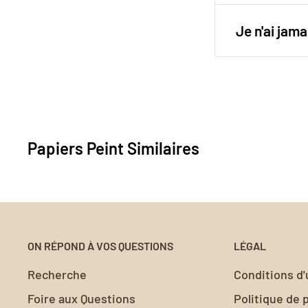
retrait est si
Pour une pos
Utilisez notr
Je n'ai ja
papier peint 
surfaces et o
Votre satisfa
valeur nos c
peint ne rép
à
contact@my
Nous vous ai
Papiers Peint Similaires
sans encomb
ON RÉPOND À VOS QUESTIONS
LÉGAL
Recherche
Conditions d'u
Foire aux Questions
Politique de