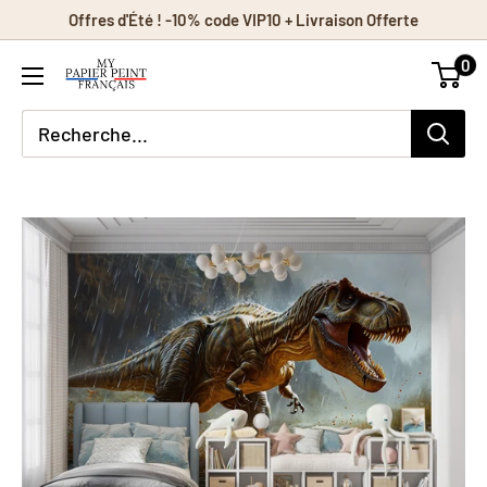
Passer
Offres d'Été ! -10% code VIP10 + Livraison Offerte
au
0
contenu