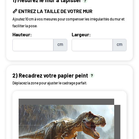
1) Mesurez le mur à tapisser
?
📏 ENTREZ LA TAILLE DE VOTRE MUR
Ajoutez 10 cm à vos mesures pour compenser les irrégularités du mur et
faciliter la pose.
Hauteur:
Largeur:
cm
cm
2) Recadrez votre papier peint
?
Déplacez la zone pour ajuster le cadrage parfait.