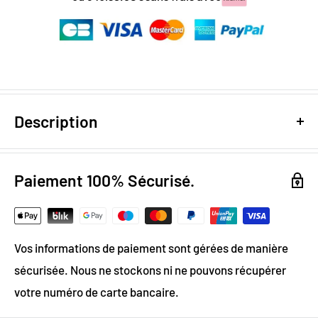
Description
Design exclusif :
exclusivité Web
Autocollant :
pose facile & rapide
Paiement 100% Sécurisé.
Lessivable/Waterproof/Facile à nettoyer
Vinyle : imperméable et résistant
Découpes faciles dans le rouleau
Vos informations de paiement sont gérées de manière
Livraison Standard Offerte
sécurisée. Nous ne stockons ni ne pouvons récupérer
Optez pour ce Papier Peint Cuisine Noir pour 
votre numéro de carte bancaire.
décorer votre cuisine