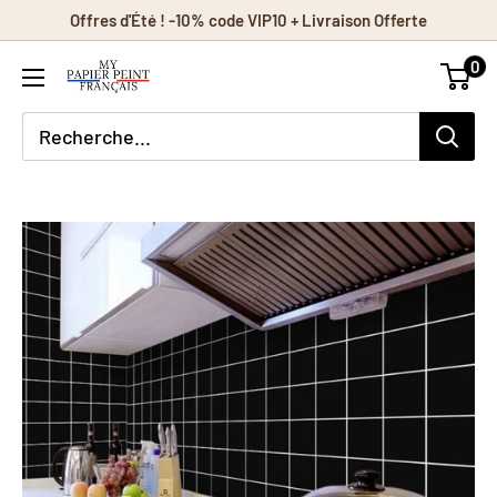
Passer
Offres d'Été ! -10% code VIP10 + Livraison Offerte
au
0
contenu