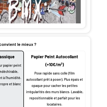
nt par
 convient le mieux ?
lassique
Papier Peint Autocollant
n
oduit
(+10€/m²)
ur papier peint
indéchirable,
 largeur
Pose rapide sans colle (film
nt à l'humidité.
autocollant prêt à poser). Plus épais et
0 cm à vos
propre et blanc
opaque pour cacher les petites
 et
s
irrégularités des murs blancs. Lavable,
repositionnable et parfait pour les
ssus de
locataires.