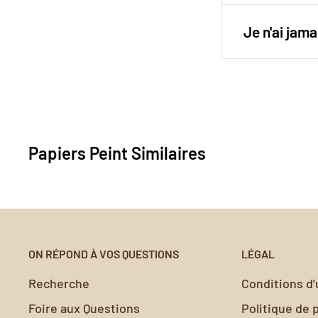
retrait est si
Pour une pos
Utilisez notr
Je n'ai ja
papier peint 
surfaces et o
Votre satisfa
valeur nos c
peint ne rép
à
contact@my
Nous vous ai
Papiers Peint Similaires
sans encomb
ON RÉPOND À VOS QUESTIONS
LÉGAL
Recherche
Conditions d'u
Foire aux Questions
Politique de