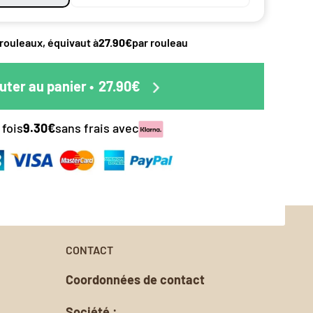
éciale
duit.
pes de
 rouleaux, équivaut à
27.90€
par rouleau
ttre en
 le papier
s.
uter au panier
•
27.90€
nalisée.
 fois
9.30€
sans frais avec
oursement
CONTACT
Coordonnées de contact
Société :