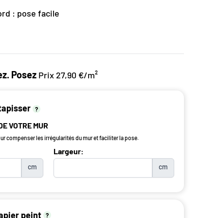
rd : pose facile
z. Posez
Prix 27,90 €/m²
tapisser
?
 DE VOTRE MUR
r compenser les irrégularités du mur et faciliter la pose.
Largeur:
cm
cm
apier peint
?