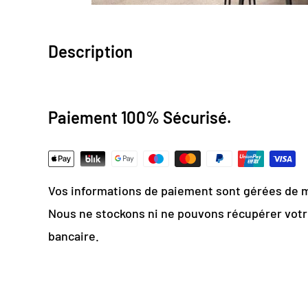
Description
Design numérique
: colorimétrie optimale / e
Paiement 100% Sécurisé.
Papier Peint Intissé : pose facile & durable
Grammage :
200g
Vinyle & Toile anti-allergène
Vos informations de paiement sont gérées de 
Matière ignifugée, antistatique et anti-mois
Nous ne stockons ni ne pouvons récupérer vot
Choisissez ce joli papier pe
bancaire.
camion pour décorer la cha
enfant !