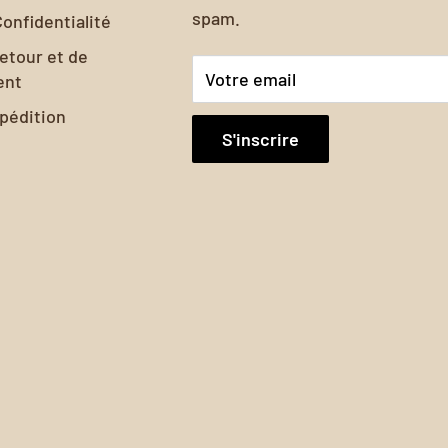
spam.
Confidentialité
retour et de
Votre email
ent
xpédition
S'inscrire