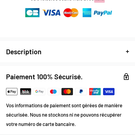
Description
Design digital
: colorimétrie optimale / effet trompe
l’œil
Paiement 100% Sécurisé.
Papier Peint Intissé : pose facile & durable
Grammage :
200g
Vos informations de paiement sont gérées de manière
Vinyle & Canvas anti-allergène
sécurisée. Nous ne stockons ni ne pouvons récupérer
Matière ignifugée, anti-statique et anti-moisissure
votre numéro de carte bancaire.