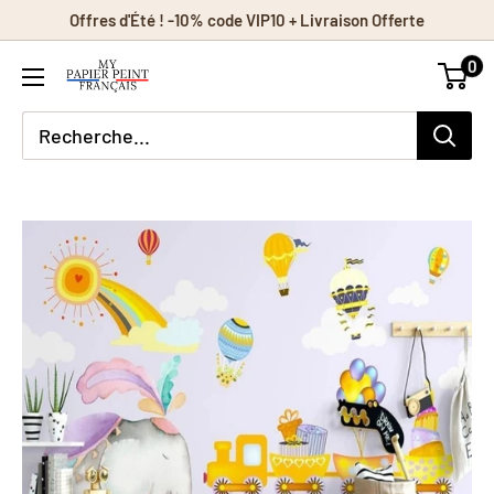
Passer
Offres d'Été ! -10% code VIP10 + Livraison Offerte
au
0
contenu