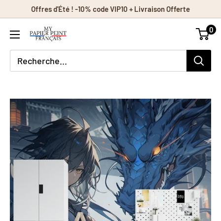
Passer
Offres d'Été ! -10% code VIP10 + Livraison Offerte
au
0
contenu