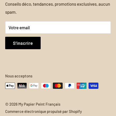
Conseils déco, tendances, promotions exclusives, aucun
Politique d'expédition
transcende les concepts traditionnels de décoration.
Eventima LLC
spam.
Numéro enregistrement :
6539050
Votre email
Adresse :
S'inscrire
444 Alaska Ave, Torrance CA 90503 US
E-mail :
contact@my-papier-peint-francais.com
Nous acceptons
Téléphone :
+1 608 724 2099
Heures d’ouverture :
© 2026 My Papier Peint Français
Du lundi au vendredi : 9h00 – 18h00 (CET)
Commerce électronique propulsé par Shopify
Samedi et dimanche : Fermé